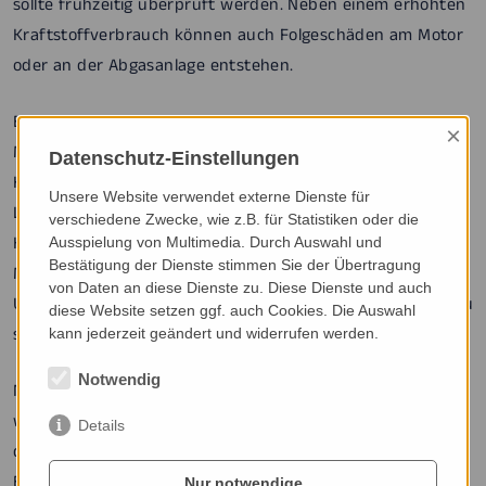
sollte frühzeitig überprüft werden. Neben einem erhöhten
Kraftstoffverbrauch können auch Folgeschäden am Motor
oder an der Abgasanlage entstehen.
Bei Rabe & Lange in Köln führen wir eine professionelle
×
Motordiagnose durch und ermitteln die Ursache gezielt.
Datenschutz-Einstellungen
Häufige Auslöser sind Probleme mit dem Turbolader,
Unsere Website verwendet externe Dienste für
Luftmassenmesser, AGR-System, Dieselpartikelfilter (DPF),
verschiedene Zwecke, wie z.B. für Statistiken oder die
Kraftstoffversorgung, Zündanlage oder Sensoren der
Ausspielung von Multimedia. Durch Auswahl und
Bestätigung der Dienste stimmen Sie der Übertragung
Motorsteuerung. Auch verstopfte Filter oder
von Daten an diese Dienste zu. Diese Dienste und auch
Undichtigkeiten im Ansaug- und Ladeluftsystem können zu
diese Website setzen ggf. auch Cookies. Die Auswahl
spürbarem Leistungsverlust führen.
kann jederzeit geändert und widerrufen werden.
Notwendig
Nach der Diagnose erklären wir Ihnen verständlich,
wodurch der Leistungsverlust verursacht wird, und führen
Details
die notwendigen Reparaturen fachgerecht durch. Ob
Benziner oder Diesel – wir bringen die volle Leistung Ihres
Nur notwendige