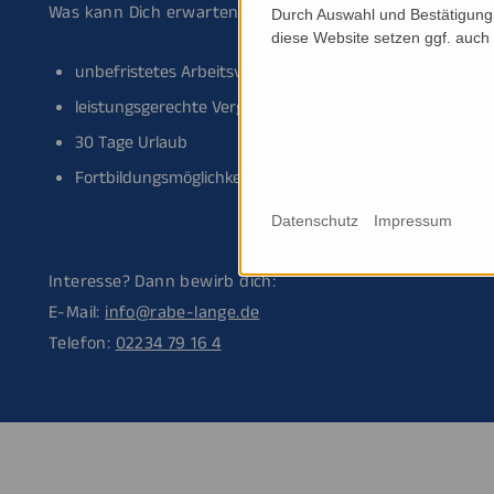
Was kann Dich erwarten? Wir bieten:
Durch Auswahl und Bestätigung 
diese Website setzen ggf. auch
unbefristetes Arbeitsverhältnis
leistungsgerechte Vergütungen
30 Tage Urlaub
Fortbildungsmöglichkeiten
Datenschutz
Impressum
Interesse? Dann bewirb dich:
E-Mail:
info@rabe-lange.de
Telefon:
02234 79 16 4