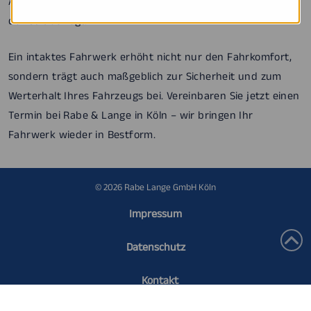
Achsvermessung, damit Ihr Fahrzeug wieder optimal auf
der Straße liegt.
Ein intaktes Fahrwerk erhöht nicht nur den Fahrkomfort,
sondern trägt auch maßgeblich zur Sicherheit und zum
Werterhalt Ihres Fahrzeugs bei. Vereinbaren Sie jetzt einen
Termin bei Rabe & Lange in Köln – wir bringen Ihr
Fahrwerk wieder in Bestform.
© 2026 Rabe Lange GmbH Köln
Impressum
Datenschutz
Kontakt