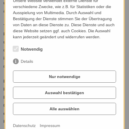
Unsere Website verwendet externe Dienste für
und weitere Bauteile sind täglich hohen Belastungen
verschiedene Zwecke, wie z.B. für Statistiken oder die
ausgesetzt und unterliegen einem natürlichen Verschleiß.
Ausspielung von Multimedia. Durch Auswahl und
Bestätigung der Dienste stimmen Sie der Übertragung
von Daten an diese Dienste zu. Diese Dienste und auch
Typische Anzeichen für ein verschlissenes Fahrwerk sind
diese Website setzen ggf. auch Cookies. Die Auswahl
Poltergeräusche, ein schwammiges Fahrgefühl,
kann jederzeit geändert und widerrufen werden.
ungleichmäßiger Reifenverschleiß, verlängerte Bremswege
Notwendig
oder ein Fahrzeug, das in Kurven oder beim Bremsen
instabil wirkt. Werden diese Symptome ignoriert, kann dies
Details
die Fahrsicherheit erheblich beeinträchtigen.
Nur notwendige
Bei Rabe & Lange in Köln prüfen wir alle relevanten
Fahrwerkskomponenten sorgfältig auf Verschleiß und
Auswahl bestätigen
Beschädigungen. Defekte Stoßdämpfer, Federn,
Querlenker, Traggelenke oder Lager werden fachgerecht
Alle auswählen
ersetzt. Nach der Reparatur kontrollieren wir das
Fahrverhalten und empfehlen bei Bedarf eine
Datenschutz
Impressum