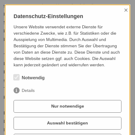
steuern unter anderem Motor, Getriebe, Bremsen,
×
Klimaanlage, Beleuchtung sowie zahlreiche Assistenz- und
Datenschutz-Einstellungen
Sicherheitssysteme. Bereits ein einzelner defekter Sensor
Unsere Website verwendet externe Dienste für
kann Warnmeldungen auslösen, die Motorleistung
verschiedene Zwecke, wie z.B. für Statistiken oder die
beeinträchtigen oder den Fahrkomfort einschränken.
Ausspielung von Multimedia. Durch Auswahl und
Bestätigung der Dienste stimmen Sie der Übertragung
von Daten an diese Dienste zu. Diese Dienste und auch
Typische Symptome sind aufleuchtende Warnleuchten,
diese Website setzen ggf. auch Cookies. Die Auswahl
Leistungsverlust, Startprobleme, unruhiger Motorlauf oder
kann jederzeit geändert und widerrufen werden.
Fehlfunktionen von Assistenzsystemen. Häufig betroffen
Notwendig
sind beispielsweise Luftmassenmesser, Lambdasonden,
Temperatursensoren, Raddrehzahlsensoren, Nocken- oder
Details
Kurbelwellensensoren sowie verschiedene Steuergeräte.
Nur notwendige
Bei Rabe & Lange in Köln setzen wir moderne
Diagnosetechnik ein, um Fehler schnell und präzise zu
Auswahl bestätigen
lokalisieren. Wir lesen den Fehlerspeicher aus, analysieren